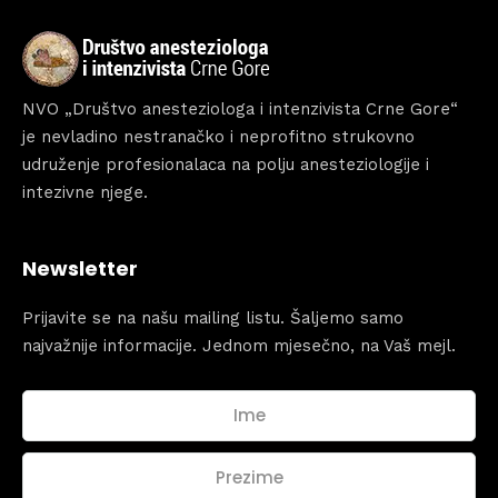
NVO „Društvo anesteziologa i intenzivista Crne Gore“
je nevladino nestranačko i neprofitno strukovno
udruženje profesionalaca na polju anesteziologije i
intezivne njege.
Newsletter
Topics
Business
Engineering
Growth
Platform
Prijavite se na našu mailing listu. Šaljemo samo
najvažnije informacije. Jednom mjesečno, na Vaš mejl.
When
Sunday to Wednesday
December 23 to 26, 2022
Where
467 Davidson ave