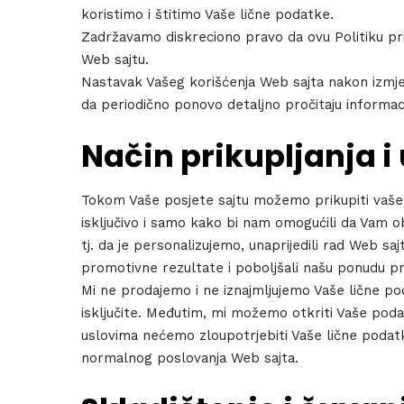
koristimo i štitimo Vaše lične podatke.
Zadržavamo diskreciono pravo da ovu Politiku pr
Web sajtu.
Nastavak Vašeg korišćenja Web sajta nakon izmjen
da periodično ponovo detaljno pročitaju informaci
Način prikupljanja 
Tokom Vaše posjete sajtu možemo prikupiti vaše 
isključivo i samo kako bi nam omogućili da Vam ob
tj. da je personalizujemo, unaprijedili rad Web sa
promotivne rezultate i poboljšali našu ponudu pro
Mi ne prodajemo i ne iznajmljujemo Vaše lične p
Hom
isključite. Međutim, mi možemo otkriti Vaše podat
uslovima nećemo zloupotrjebiti Vaše lične podat
normalnog poslovanja Web sajta.