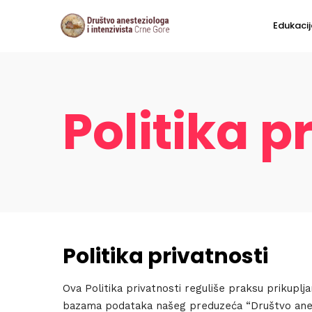
Edukacij
Politika p
Politika privatnosti
Ova Politika privatnosti reguliše praksu prikuplja
bazama podataka našeg preduzeća “Društvo aneste