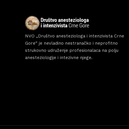
NVO „Društvo anesteziologa i intenzivista Crne
Gore“ je nevladino nestranačko i neprofitno
strukovno udruženje profesionalaca na polju
anesteziologije i intezivne njege.