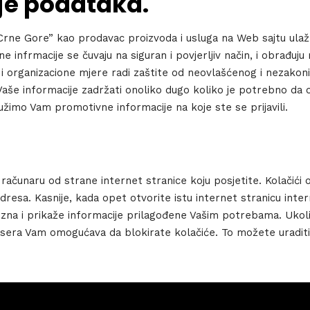
nje podataka.
dules
When
 Crne Gore” kao prodavac proizvoda i usluga na Web sajtu ula
Sunday to
čne infrmacije se čuvaju na siguran i povjerljiv način, i obrađu
December 
 organizacione mjere radi zaštite od neovlašćenog i nezakonit
kers
mo Vaše informacije zadržati onoliko dugo koliko je potrebno d
Where
užimo Vam promotivne informacije na koje ste se prijavili.
467 David
Los Angele
t
Get direct
 računaru od strane internet stranice koju posjetite. Kolačići
 adresa. Kasnije, kada opet otvorite istu internet stranicu inte
ozna i prikaže informacije prilagođene Vašim potrebama. Ukol
owsera Vam omogućava da blokirate kolačiće. To možete urad