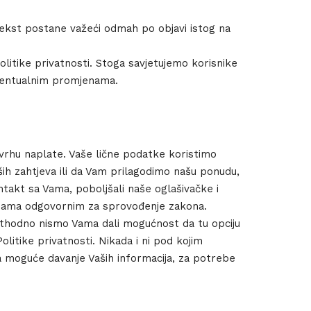
tekst postane važeći odmah po objavi istog na
itike privatnosti. Stoga savjetujemo korisnike
 eventualnim promjenama.
vrhu naplate. Vaše lične podatke koristimo
ših zahtjeva ili da Vam prilagodimo našu ponudu,
ontakt sa Vama, poboljšali naše oglašivačke i
tucijama odgovornim za sprovođenje zakona.
ethodno nismo Vama dali mogućnost da tu opciju
litike privatnosti. Nikada i ni pod kojim
a moguće davanje Vaših informacija, za potrebe
Engineering
Growth
Platform