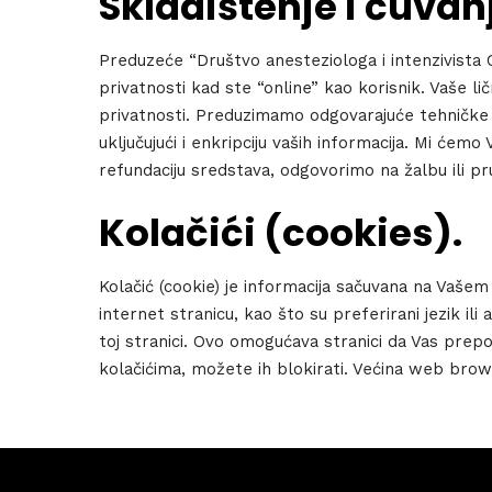
Skladištenje i čuva
Sche
Preduzeće “Društvo anesteziologa i intenzivista
privatnosti kad ste “online” kao korisnik. Vaše li
privatnosti. Preduzimamo odgovarajuće tehničke i
Spea
uključujući i enkripciju vaših informacija. Mi će
refundaciju sredstava, odgovorimo na žalbu ili pr
Kolačići (cookies).
Abou
Kolačić (cookie) je informacija sačuvana na Vašem
internet stranicu, kao što su preferirani jezik ili
toj stranici. Ovo omogućava stranici da Vas prep
kolačićima, možete ih blokirati. Većina web br