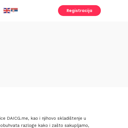
Registracija
nice DAICG.me, kao i njihovo skladištenje u
 obuhvata razloge kako i zašto sakupljamo,