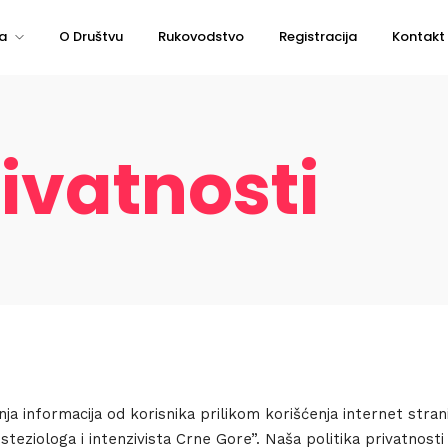
a
O Društvu
Rukovodstvo
Registracija
Kontakt
rivatnosti
nja informacija od korisnika prilikom korišćenja internet stra
ziologa i intenzivista Crne Gore”. Naša politika privatnosti