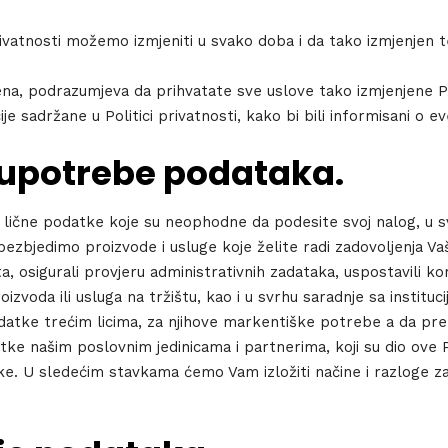
ivatnosti možemo izmjeniti u svako doba i da tako izmjenjen 
a, podrazumjeva da prihvatate sve uslove tako izmjenjene Pol
je sadržane u Politici privatnosti, kako bi bili informisani o
i upotrebe podataka.
lične podatke koje su neophodne da podesite svoj nalog, u s
ezbjedimo proizvode i usluge koje želite radi zadovoljenja Va
jta, osigurali provjeru administrativnih zadataka, uspostavili k
izvoda ili usluga na tržištu, kao i u svrhu saradnje sa insti
odatke trećim licima, za njihove markentiške potrebe a da pr
e
ke našim poslovnim jedinicama i partnerima, koji su dio ove Po
ke. U sledećim stavkama ćemo Vam izložiti načine i razloge z
Topics
Business