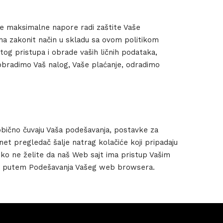
že maksimalne napore radi zaštite Vaše
 Wednesday
ju na zakonit način u skladu sa ovom politikom
23 to 26, 2022
og pristupa i obrade vaših ličnih podataka,
a obradimo Vaš nalog, Vaše plaćanje, odradimo
son ave
s CA 95716
ions
 obično čuvaju Vaša podešavanja, postavke za
rnet pregledač šalje natrag kolačiće koji pripadaju
iko ne želite da naš Web sajt ima pristup Vašim
iti putem Podešavanja Vašeg web browsera.