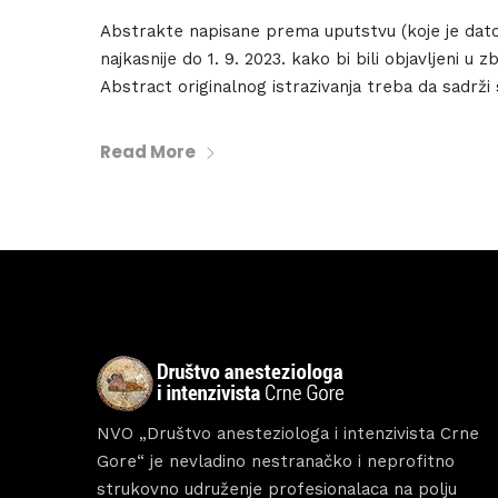
Abstrakte napisane prema uputstvu (koje je dato 
Hom
najkasnije do 1. 9. 2023. kako bi bili objavljeni 
Abstract originalnog istrazivanja treba da sadrži 
Sche
Read More
Spea
Abou
NVO „Društvo anesteziologa i intenzivista Crne
Gore“ je nevladino nestranačko i neprofitno
strukovno udruženje profesionalaca na polju