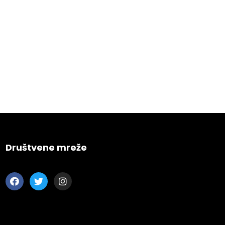
Engineering
Growth
Platform
 Wednesday
23 to 26, 2022
Društvene mreže
son ave
s CA 95716
ions