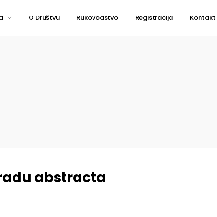
a
O Društvu
Rukovodstvo
Registracija
Kontakt
zradu abstracta