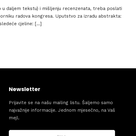
u daljem tekstu) i mišljenju recenzenata, treba poslati
e
u zborniku radova kongresa. Uputstvo za izradu abstrakta:
sledeće cjeline: […]
Topics
Business
dules
When
Sunday to
December 
kers
Where
Newsletter
467 David
Los Angele
Prijavite se na našu mailing listu. Šaljemo samo
t
Get direct
najvažnije informacije. Jednom mjesečno, na Vaš
mejl.