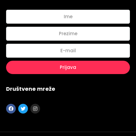
Društvene mreže
Topics
Business
Engineering
Growth
Platform
When
Sunday to Wednesday
December 23 to 26, 2022