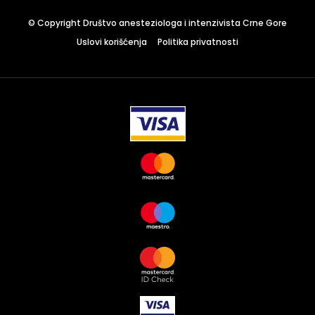
Where
© Copyright Društvo anesteziologa i intenzivista Crne Gore
467 Davidson ave
Los Angeles CA 95716
Uslovi korišćenja
Politika privatnosti
Get directions