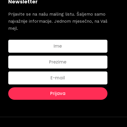
dules
Newsletter
When
Prijavite se na našu mailing listu. Šaljemo samo
Sunday to
najvažnije informacije. Jednom mjesečno, na Vaš
December 
kers
mejl.
Where
467 David
Los Angele
t
Get direct