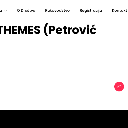
a
O Društvu
Rukovodstvo
Registracija
Kontakt
 THEMES (Petrović
e
Topics
Business