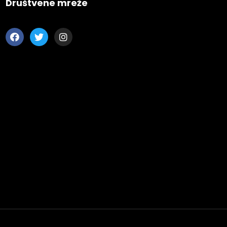
Društvene mreže
 Wednesday
23 to 26, 2022
son ave
s CA 95716
ions