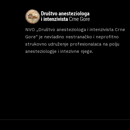
Sche
Spea
NVO „Društvo anesteziologa i intenzivista Crne
Gore“ je nevladino nestranačko i neprofitno
strukovno udruženje profesionalaca na polju
anesteziologije i intezivne njege.
Abou