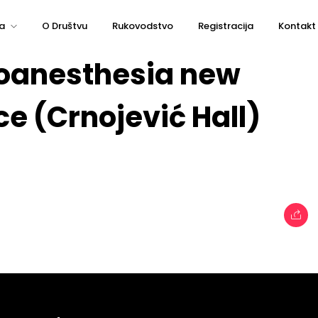
a
O Društvu
Rukovodstvo
Registracija
Kontakt
roanesthesia new
e (Crnojević Hall)
e
Topics
Business