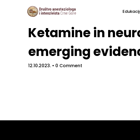
Edukacij
Ketamine in neu
emerging evidenc
12.10.2023.
• 0 Comment
Hom