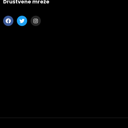
Društvene mreže
 Wednesday
23 to 26, 2022
son ave
s CA 95716
ions