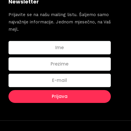
dules
Newsletter
When
Prijavite se na našu mailing listu. Šaljemo samo
Sunday to
najvažnije informacije. Jednom mjesečno, na Vaš
December 
kers
mejl.
Where
467 David
Los Angele
t
Get direct