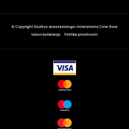
December 23 to 26, 2022
Where
467 Davidson ave
© Copyright Društvo anesteziologa i intenzivista Crne Gore
Los Angeles CA 95716
Uslovi korišćenja
Politika privatnosti
Get directions