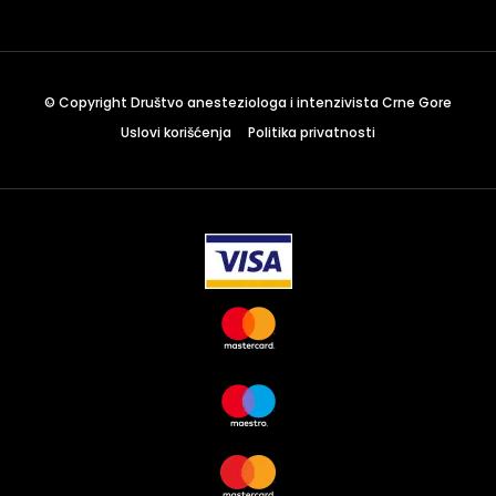
December 23 to 26, 2022
Where
467 Davidson ave
© Copyright Društvo anesteziologa i intenzivista Crne Gore
Los Angeles CA 95716
Uslovi korišćenja
Politika privatnosti
Get directions