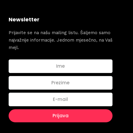
Business
dules
When
Newsletter
Sunday to
Prijavite se na našu mailing listu. Šaljemo samo
December 
kers
najvažnije informacije. Jednom mjesečno, na Vaš
mejl.
Where
467 David
Los Angele
t
Get direct