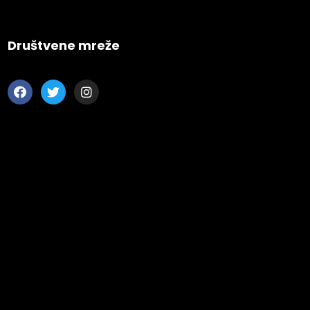
Engineering
Growth
Platform
Društvene mreže
 Wednesday
23 to 26, 2022
son ave
s CA 95716
ions