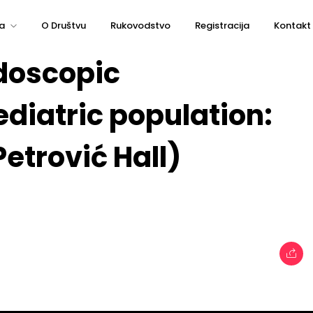
a
O Društvu
Rukovodstvo
Registracija
Kontakt
doscopic
diatric population:
Petrović Hall)
e
Topics