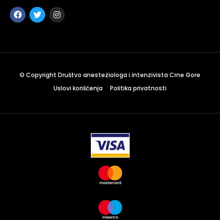
Sunday to Wednesday
December 23 to 26, 2022
Where
467 Davidson ave
Los Angeles CA 95716
© Copyright Društvo anesteziologa i intenzivista Crne Gore
Get directions
Uslovi korišćenja
Politika privatnosti