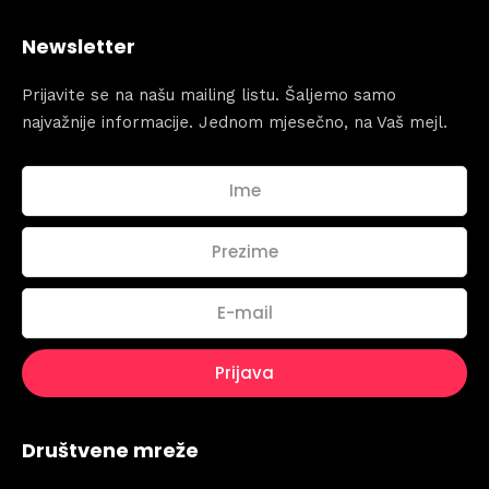
Newsletter
Prijavite se na našu mailing listu. Šaljemo samo
najvažnije informacije. Jednom mjesečno, na Vaš mejl.
Topics
Društvene mreže
Business
Engineering
Growth
Platform
When