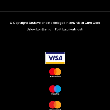
December 23 to 26, 2022
Where
467 Davidson ave
© Copyright Društvo anesteziologa i intenzivista Crne Gore
Los Angeles CA 95716
Uslovi korišćenja
Politika privatnosti
Get directions