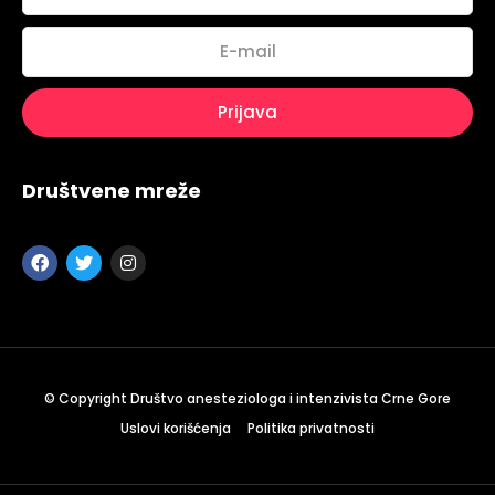
Društvene mreže
Topics
Business
Engineering
Growth
Platform
When
Sunday to Wednesday
December 23 to 26, 2022
© Copyright Društvo anesteziologa i intenzivista Crne Gore
Where
Uslovi korišćenja
Politika privatnosti
467 Davidson ave
Los Angeles CA 95716
Get directions