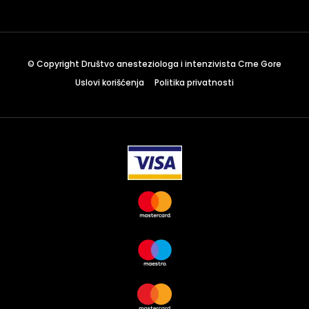
December 23 to 26, 2022
Where
467 Davidson ave
© Copyright Društvo anesteziologa i intenzivista Crne Gore
Los Angeles CA 95716
Uslovi korišćenja
Politika privatnosti
Get directions