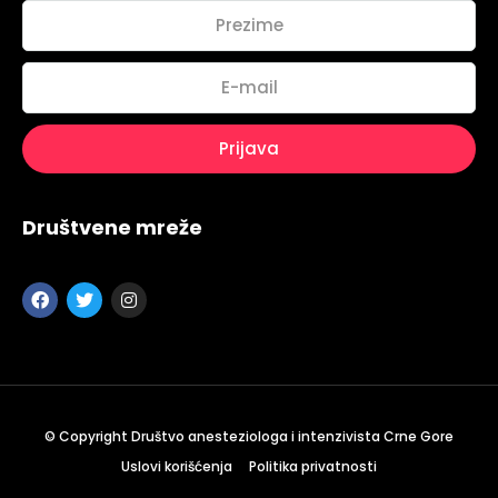
Topics
Business
Engineering
Growth
Platform
When
Sunday to Wednesday
Društvene mreže
December 23 to 26, 2022
Where
467 Davidson ave
Los Angeles CA 95716
Get directions
© Copyright Društvo anesteziologa i intenzivista Crne Gore
Uslovi korišćenja
Politika privatnosti