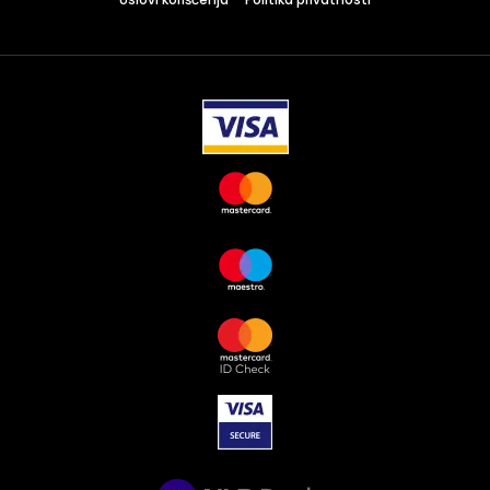
Los Angeles CA 95716
Get directions