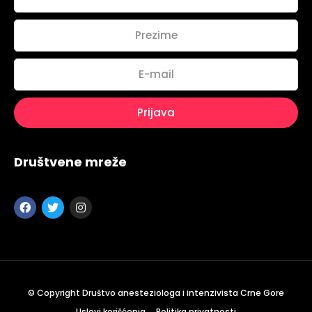
Društvene mreže
Topics
Business
Engineering
Growth
Platform
When
Sunday to Wednesday
December 23 to 26, 2022
Where
© Copyright Društvo anesteziologa i intenzivista Crne Gore
467 Davidson ave
Uslovi korišćenja
Politika privatnosti